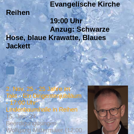
Evangelische Kirche
Reihen
19:00 Uhr
Anzug: Schwarze
Hose, blaue Krawatte, Blaues
Jackett
2. Nov. 25 - 25 Jahre im
Takt - Ein Dirigentenjubiläum
- 17:00 Uhr:
Lindenbaumhalle in Reihen
15. Jun. 24
Beerdigungssingen
Wolfgang Mittermaier (12:00