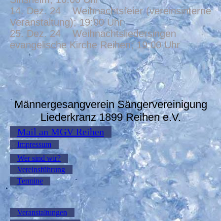
14. Dez. 24 Weihnachtsfeier (vereinsinterne
Veranstaltung); 19:00 Uhr
25. Dez. 24 Weihnachtsliedersingen
evangelische Kirche Reihen; 19:00 Uhr
Männergesangverein Sängervereinigung
Liederkranz 1899 Reihen e.V.
Mail an MGV Reihen
Impressum
Wer sind wir?
Vereinsführung
Termine
Veranstaltungen