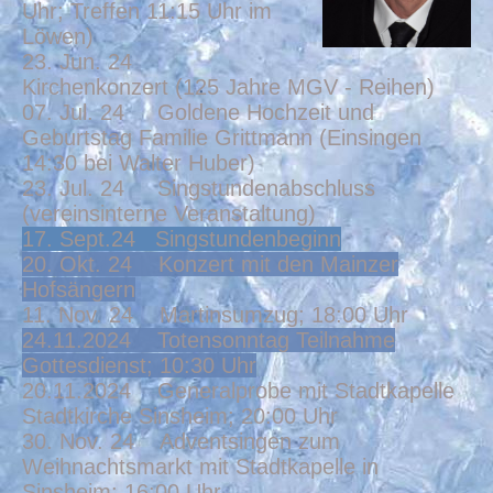
Uhr; Treffen 11:15 Uhr im
Löwen)
23. Jun. 24
Kirchenkonzert (125 Jahre MGV - Reihen)
07. Jul. 24 Goldene Hochzeit und
Geburtsta
g Familie Grittmann (Einsinge
n
14:30 bei Walter Huber)
2
3. Jul. 24 Singstundenabschluss
(vereinsinterne Veranstaltung)
17. Sept.24 Singstundenbeginn
20. Okt. 24 Konzert mit den Mainzer
Hofsängern
11. Nov. 24 Martinsumzug; 18:00 Uhr
24.11.2024 Totensonntag Teilnahme
Gottesdienst; 10:30 Uhr
20.11.2024 Generalprobe mit Stadtkapelle
Stadtkirche Sinsheim; 20:00 Uhr
30. Nov. 24 Adventsingen zum
Weihnachtsmarkt mit Stadtkapelle in
Sinsheim; 16:00 Uhr