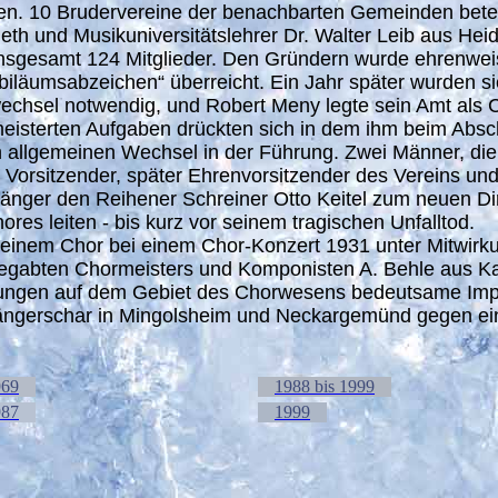
n. 10 Brudervereine der benachbarten Gemeinden beteil
ieth und Musikuniversitätslehrer Dr. Walter Leib aus H
 insgesamt 124 Mitglieder. Den Gründern wurde ehrenwei
läumsabzeichen“ überreicht. Ein Jahr später wurden si
chsel notwendig, und Robert Meny legte sein Amt als C
eisterten Aufgaben drückten sich in dem ihm beim Absch
en allgemeinen Wechsel in der Führung. Zwei Männer, d
er Vorsitzender, später Ehrenvorsitzender des Vereins un
nger den Reihener Schreiner Otto Keitel zum neuen Diri
es leiten - bis kurz vor seinem tragischen Unfalltod.
 seinem Chor bei einem Chor-Konzert 1931 unter Mitwirk
 begabten Chormeisters und Komponisten A. Behle aus K
ahrungen auf dem Gebiet des Chorwesens bedeutsame Impu
n Sängerschar in Mingolsheim und Neckargemünd gegen ein
969
1988 bis 1999
987
1999