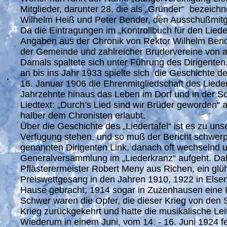
Mitglieder, darunter 28, die als „Gründer“ bezeic
Wilhelm Heiß und Peter Bender, den Ausschußmitgl
Da die Eintragungen im „Kontrollbuch für den Liede
Angaben aus der Chronik von Rektor Wilhelm Bende
der Gemeinde und zahlreicher Brudervereine von au
Damals spaltete sich unter Führung des Dirigenten, 
an bis ins Jahr 1933 spielte sich die Geschichte 
16. Januar 1906 die Ehrenmitgliedschaft des Lieder
Jahrzehnte hinaus das Leben im Dorf und in der Schu
Liedtext: „Durch’s Lied sind wir Brüder geworden“ 
halber dem Chronisten erlaubt.
Über die Geschichte des „Liedertafel“ ist es zu u
Verfügung stehen, und so muß der Bericht schwerpu
genannten Dirigenten Link, danach oft wechselnd unt
Generalversammlung im „Liederkranz“ aufgeht. Dah
Pflästerermeister Robert Meny aus Richen, ein glü
Preiswettgesang in den Jahren 1910, 1922 in Elsen
Hause gebracht; 1914 sogar in Zuzenhausen eine I
Schwer waren die Opfer, die dieser Krieg von den 
Krieg zurückgekehrt und hatte die musikalische Le
Wiederum in einem Juni, vom 14. - 16. Juni 1924 fe