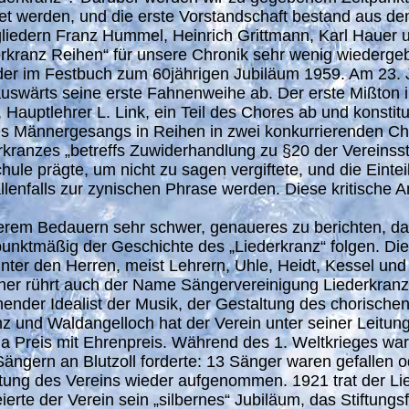
hnet werden, und die erste Vorstandschaft bestand aus 
iedern Franz Hummel, Heinrich Grittmann, Karl Hauer u
rkranz Reihen“ für unsere Chronik sehr wenig wiedergeben
r im Festbuch zum 60jährigen Jubiläum 1959. Am 23. Jun
swärts seine erste Fahnenweihe ab. Der erste Mißton in
Hauptlehrer L. Link, ein Teil des Chores ab und konstitu
des Männergesangs in Reihen in zwei konkurrierenden Chö
kranzes „betreffs Zuwiderhandlung zu §20 der Vereinssta
le prägte, um nicht zu sagen vergiftete, und die Einteilu
allenfalls zur zynischen Phrase werden. Diese kritische 
nserem Bedauern sehr schwer, genaueres zu berichten, da
nktmäßig der Geschichte des „Liederkranz“ folgen. Die „
er den Herren, meist Lehrern, Uhle, Heidt, Kessel und Sc
er rührt auch der Name Sängervereinigung Liederkranz
hender Idealist der Musik, der Gestaltung des chorische
z und Waldangelloch hat der Verein unter seiner Leitung
a Preis mit Ehrenpreis. Während des 1. Weltkrieges wa
Sängern an Blutzoll forderte: 13 Sänger waren gefallen 
itung des Vereins wieder aufgenommen. 1921 trat der Li
ierte der Verein sein „silbernes“ Jubiläum, das Stiftun