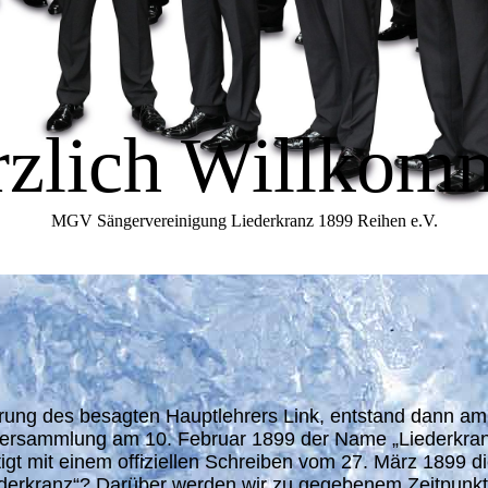
rzlich Willkom
MGV Sängervereinigung Liederkranz 1899 Reihen e.V.
hrung des besagten Hauptlehrers Link, entstand dann a
lversammlung am 10. Februar 1899 der Name „Liederkra
igt mit einem offiziellen Schreiben vom 27. März 1899 
erkranz“? Darüber werden wir zu gegebenem Zeitpunkt w