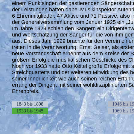
einem Punktsingen der gastierenden Sängerschafte
der Leistungen hatten dabei Musikinspektor Autenr
6 Ehrenmitglieder, 47 Aktive und 71 Passive, also
der Generalversammlung vom Januar 1925 ein „Jubi
Im Jahre 1929 schien den Sängern ein Dirigentenwe
und Wertschätzung der Sänger für die von ihm gem
aus. Dieses Jahr 1929 brachte für den Verein ein
treten in die Verantwortung: Ernst Geiser, als erst
neue Vorstandschaft ernennt aus dem Kreise der Sä
großem Erfolg die musikalischen Geschicke des Chor
Noch vor 1933 hatte Otto Keitel große Erfolge mit
Streichquartetts und der weiteren Mitwirkung des
seiner Innerlichkeit wie auch seinen reichen Erf
errang der Dirigent mit seiner wohldisziplinierte
Ehrenpreis.
1843 bis 1898
1946 bis 1
1933 bis 1945
1969 bis 1