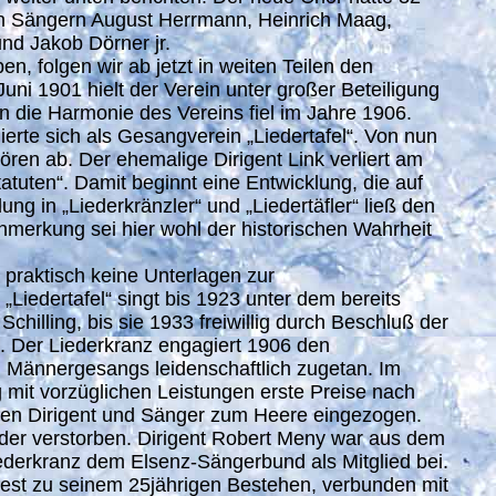
den Sängern August Herrmann, Heinrich Maag,
nd Jakob Dörner jr.
, folgen wir ab jetzt in weiten Teilen den
i 1901 hielt der Verein unter großer Beteiligung
 die Harmonie des Vereins fiel im Jahre 1906.
ierte sich als Gesangverein „Liedertafel“. Von nun
ren ab. Der ehemalige Dirigent Link verliert am
tuten“. Damit beginnt eine Entwicklung, die auf
ng in „Liederkränzler“ und „Liedertäfler“ ließ den
Anmerkung sei hier wohl der historischen Wahrheit
 praktisch keine Unterlagen zur
Liedertafel“ singt bis 1923 unter dem bereits
hilling, bis sie 1933 freiwillig durch Beschluß der
. Der Liederkranz engagiert 1906 den
n Männergesangs leidenschaftlich zugetan. Im
 mit vorzüglichen Leistungen erste Preise nach
ren Dirigent und Sänger zum Heere eingezogen.
oder verstorben. Dirigent Robert Meny war aus dem
ederkranz dem Elsenz-Sängerbund als Mitglied bei.
gsfest zu seinem 25jährigen Bestehen, verbunden mit